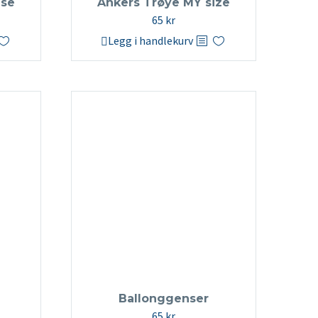
se
Ankers Trøye MY size
65
kr
Legg i handlekurv
Ballonggenser
65
kr