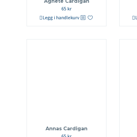
Agnete Cardigan
65
kr
Legg i handlekurv
Annas Cardigan
65
kr