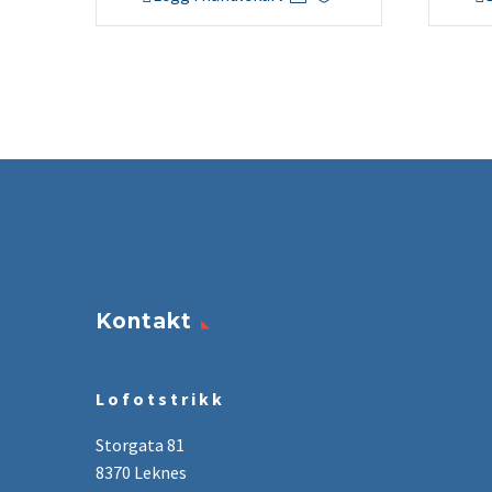
Kontakt
L o f o t s t r i k k
Storgata 81
8370 Leknes