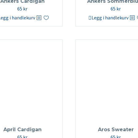
Ankers Cardigan
Ankers Sommerblu
65
kr
65
kr
Legg i handlekurv
Legg i handlekurv
April Cardigan
Aros Sweater
65
kr
65
kr