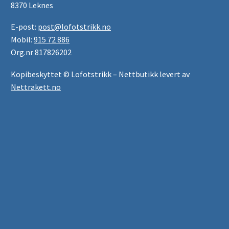
8370 Leknes
E-post:
post@lofotstrikk.no
Mobil:
915 72 886
Org.nr 817826202
Kopibeskyttet © Lofotstrikk – Nettbutikk levert av
Nettrakett.no