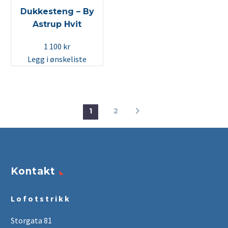
Dukkesteng – By
Astrup Hvit
1 100
kr
Legg i ønskeliste
1
2
Kontakt
L o f o t s t r i k k
Storgata 81