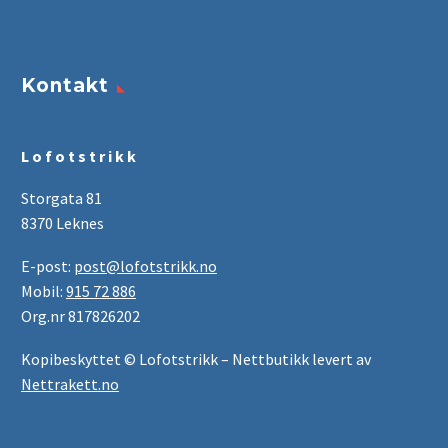
Kontakt
L o f o t s t r i k k
Storgata 81
8370 Leknes
E-post:
post@lofotstrikk.no
Mobil:
915 72 886
Org.nr 817826202
Kopibeskyttet © Lofotstrikk – Nettbutikk levert av
Nettrakett.no