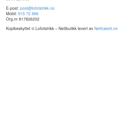
E-post:
post@lofotstrikk.no
Mobil:
915 72 886
Org.nr 817826202
Kopibeskyttet © Lofotstrikk – Nettbutikk levert av
Nettrakett.no