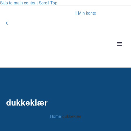
Skip to main content
Scroll Top
Min konto
0
dukkeklær
Home
dukkeklær