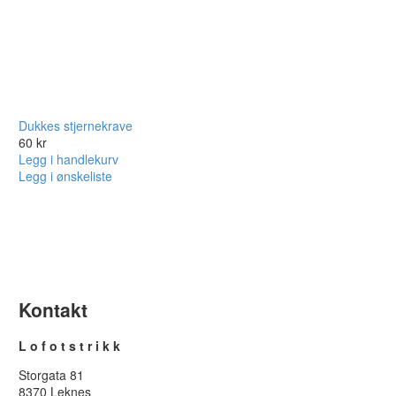
Dukkes stjernekrave
60
kr
Legg i handlekurv
Legg i ønskeliste
Kontakt
L o f o t s t r i k k
Storgata 81
8370 Leknes