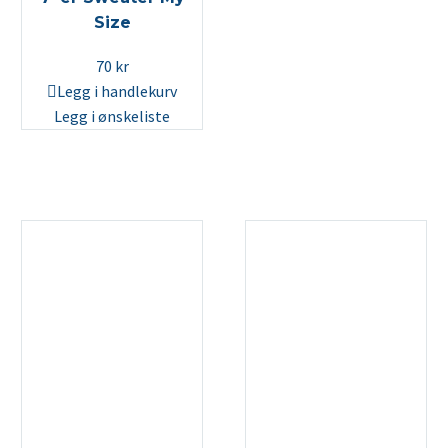
Size
70
kr
Legg i handlekurv
Legg i ønskeliste