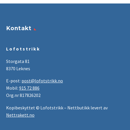
Kontakt
L o f o t s t r i k k
Storgata 81
8370 Leknes
E-post:
post@lofotstrikk.no
Mobil:
915 72 886
Org.nr 817826202
Kopibeskyttet © Lofotstrikk – Nettbutikk levert av
Nettrakett.no