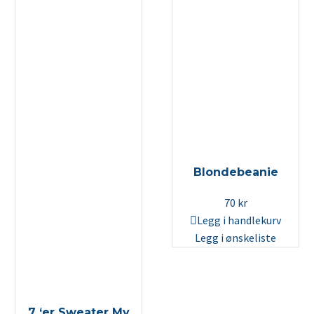
Blondebeanie
70
kr
Legg i handlekurv
Legg i ønskeliste
7 ‘er Sweater My