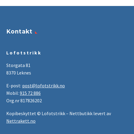
Kontakt
L o f o t s t r i k k
Storgata 81
8370 Leknes
E-post:
post@lofotstrikk.no
Mobil:
915 72 886
Org.nr 817826202
Kopibeskyttet © Lofotstrikk – Nettbutikk levert av
Nettrakett.no