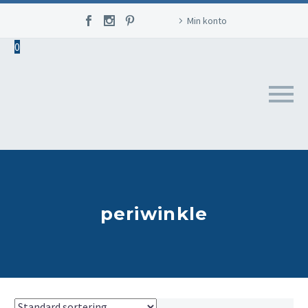
Min konto
0
periwinkle