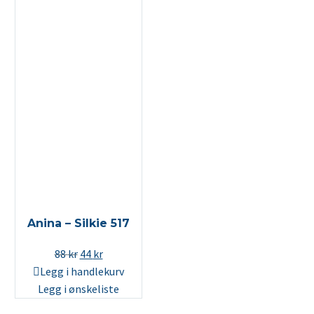
Anina – Silkie 517
Opprinnelig
Nåværende
88
kr
44
kr
pris
pris
Legg i handlekurv
var:
er:
Legg i ønskeliste
88 kr.
44 kr.