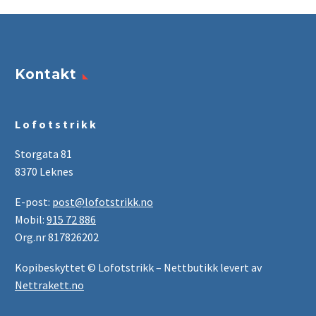
Kontakt
L o f o t s t r i k k
Storgata 81
8370 Leknes
E-post:
post@lofotstrikk.no
Mobil:
915 72 886
Org.nr 817826202
Kopibeskyttet © Lofotstrikk – Nettbutikk levert av
Nettrakett.no