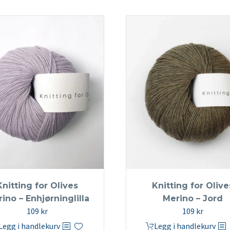
Knitting for Olives
Knitting for Olive
ino – Enhjørninglilla
Merino – Jord
109
kr
109
kr
Legg i handlekurv
Legg i handlekurv