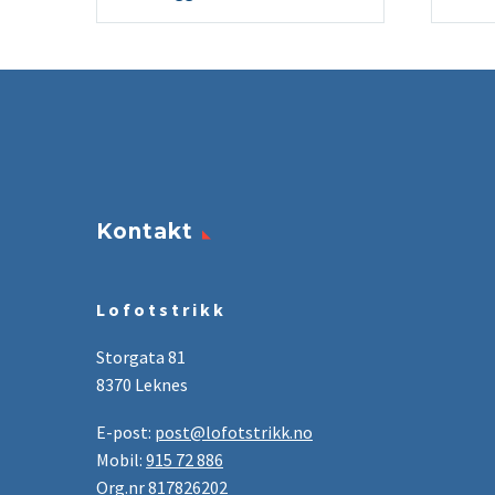
Kontakt
L o f o t s t r i k k
Storgata 81
8370 Leknes
E-post:
post@lofotstrikk.no
Mobil:
915 72 886
Org.nr 817826202