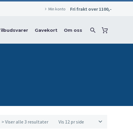
Fri frakt over 1100,-
Min konto
Tilbudsvarer
Gavekort
Om oss
> Viser alle 3 resultater
Vis 12 pr side