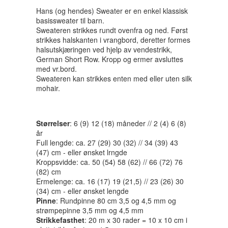
Hans (og hendes) Sweater er en enkel klassisk
basissweater til barn.
Sweateren strikkes rundt ovenfra og ned. Først
strikkes halskanten i vrangbord, deretter formes
halsutskjæringen ved hjelp av vendestrikk,
German Short Row. Kropp og ermer avsluttes
med vr.bord.
Sweateren kan strikkes enten med eller uten silk
mohair.
Størrelser
: 6 (9) 12 (18) måneder // 2 (4) 6 (8)
år
Full lengde: ca. 27 (29) 30 (32) // 34 (39) 43
(47) cm - eller ønsket lrngde
Kroppsvidde: ca. 50 (54) 58 (62) // 66 (72) 76
(82) cm
Ermelenge: ca. 16 (17) 19 (21,5) // 23 (26) 30
(34) cm - eller ønsket lengde
Pinne
: Rundpinne 80 cm 3,5 og 4,5 mm og
strømpepinne 3,5 mm og 4,5 mm
Strikkefasthet
: 20 m x 30 rader = 10 x 10 cm i