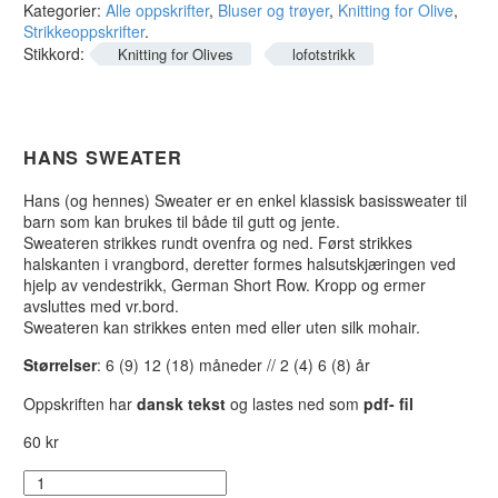
Kategorier:
Alle oppskrifter
,
Bluser og trøyer
,
Knitting for Olive
,
Strikkeoppskrifter
.
Stikkord:
Knitting for Olives
lofotstrikk
HANS SWEATER
Hans (og hennes) Sweater er en enkel klassisk basissweater til
barn som kan brukes til både til gutt og jente.
Sweateren strikkes rundt ovenfra og ned. Først strikkes
halskanten i vrangbord, deretter formes halsutskjæringen ved
hjelp av vendestrikk, German Short Row. Kropp og ermer
avsluttes med vr.bord.
Sweateren kan strikkes enten med eller uten silk mohair.
Størrelser
: 6 (9) 12 (18) måneder // 2 (4) 6 (8) år
Oppskriften har
dansk tekst
og lastes ned som
pdf- fil
60
kr
Hans