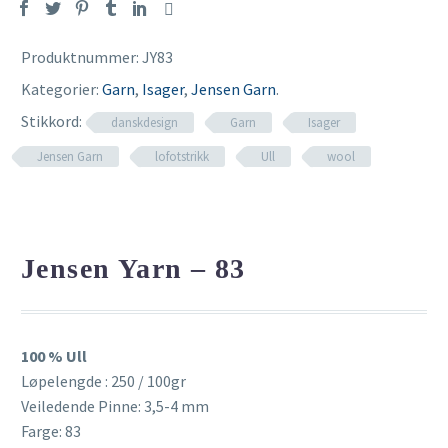
Produktnummer:
JY83
Kategorier:
Garn
,
Isager
,
Jensen Garn
.
Stikkord:
danskdesign
Garn
Isager
Jensen Garn
lofotstrikk
Ull
wool
Jensen Yarn – 83
100 % Ull
Løpelengde : 250 / 100gr
Veiledende Pinne: 3,5-4 mm
Farge: 83