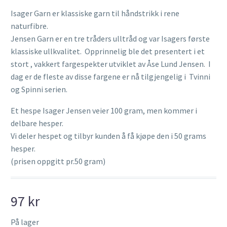
Isager Garn er klassiske garn til håndstrikk i rene
naturfibre.
Jensen Garn er en tre tråders ulltråd og var Isagers første
klassiske ullkvalitet. Opprinnelig ble det presentert i et
stort , vakkert fargespekter utviklet av Åse Lund Jensen. I
dag er de fleste av disse fargene er nå tilgjengelig i Tvinni
og Spinni serien.
Et hespe Isager Jensen veier 100 gram, men kommer i
delbare hesper.
Vi deler hespet og tilbyr kunden å få kjøpe den i 50 grams
hesper.
(prisen oppgitt pr.50 gram)
97
kr
På lager