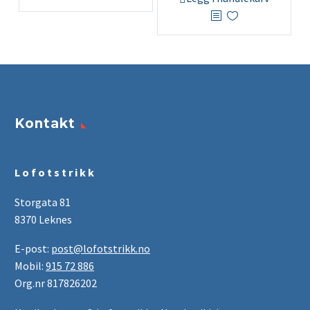
Kontakt
L o f o t s t r i k k
Storgata 81
8370 Leknes
E-post:
post@lofotstrikk.no
Mobil:
915 72 886
Org.nr 817826202