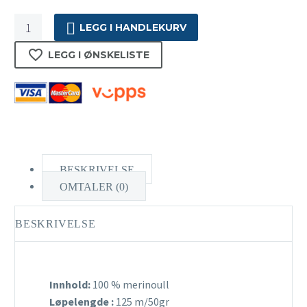
Jensen
LEGG I HANDLEKURV
Yarn
-
LEGG I ØNSKELISTE
83
antall
BESKRIVELSE
OMTALER (0)
BESKRIVELSE
Innhold:
100 % merinoull
Løpelengde :
125 m/50gr