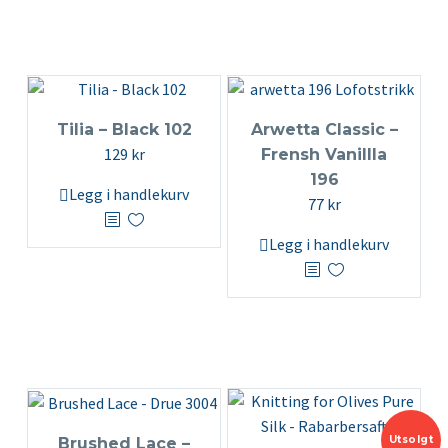
Tilia – Black 102
Arwetta Classic –
129
kr
Frensh Vanillla
196
Legg i handlekurv
77
kr
Legg i handlekurv
Utsolgt
Brushed Lace –