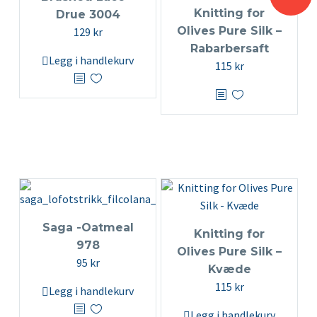
Knitting for
Drue 3004
Olives Pure Silk –
129
kr
Rabarbersaft
Legg i handlekurv
115
kr
Saga -Oatmeal
Knitting for
978
Olives Pure Silk –
95
kr
Kvæde
115
kr
Legg i handlekurv
Legg i handlekurv