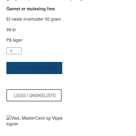
Garnet er mulesing free
.
Et nøste inneholder 50 gram .
99
kr
På lager
Knitting
for
Olives
CottonMerino
LEGG I HANDLEKURV
-
Pudderaqua
antall
LEGG I ØNSKELISTE