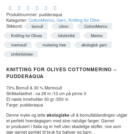
Produktnummer:
pudderaqua
Kategorier:
CottonMerino
,
Garn
,
Knitting for Olive
.
Stikkord:
bomull
citron
CottonMerino
Knitting for Olives
lofotstrikk
Merino
merinoull
mulesing free
økologisk garn
strikkilofoten
KNITTING FOR OLIVES COTTONMERINO –
PUDDERAQUA
70% Bomull & 30 % Merinoull
Strikkefasthet : ca 28 m /10 cm på pinne 3
Et nøste inneholder 50 gr /250 m
Farge: pudderaqua
Denne myke og lette
økologiske
ull & bomullsblandingen utgjør
et perfekt hverdagsgarn med sine natulige farger. Garnet
er produsert i Italia og er helt uten skadelige stoffer, noe som
gjør garnet perfekt til bruk for babyer og barn.