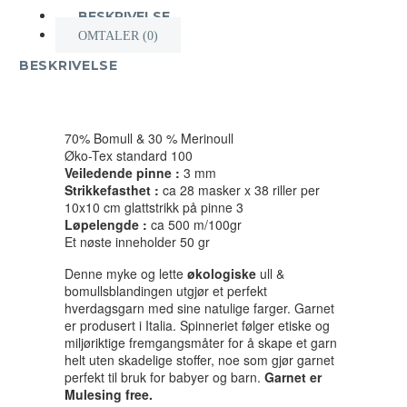
BESKRIVELSE
OMTALER (0)
BESKRIVELSE
70% Bomull & 30 % Merinoull
Øko-Tex standard 100
Veiledende pinne :
3 mm
Strikkefasthet :
ca 28 masker x 38 riller per
10x10 cm glattstrikk på pinne 3
Løpelengde :
ca 500 m/100gr
Et nøste inneholder 50 gr
Denne myke og lette
økologiske
ull &
bomullsblandingen utgjør et perfekt
hverdagsgarn med sine natulige farger. Garnet
er produsert i Italia. Spinneriet følger etiske og
miljøriktige fremgangsmåter for å skape et garn
helt uten skadelige stoffer, noe som gjør garnet
perfekt til bruk for babyer og barn.
Garnet er
Mulesing free.