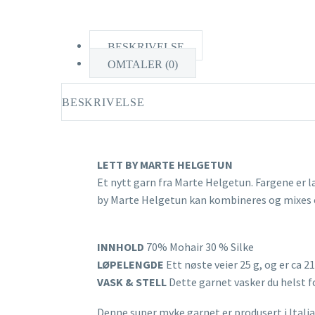
BESKRIVELSE
OMTALER (0)
BESKRIVELSE
LETT BY MARTE HELGETUN
Et nytt garn fra Marte Helgetun. Fargene er la
by Marte Helgetun kan kombineres og mixes
INNHOLD
70% Mohair 30 % Silke
LØPELENGDE
Ett nøste veier 25 g, og er ca 2
VASK & STELL
Dette garnet vasker du helst f
Denne super myke garnet er produsert i Itali