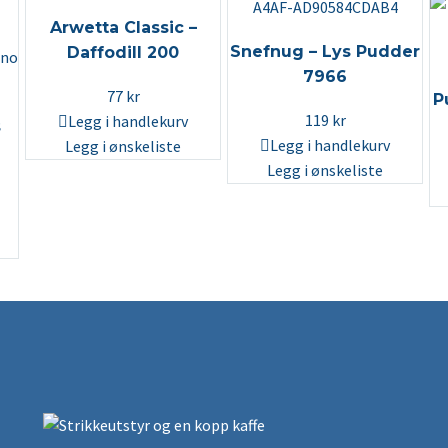
Arwetta Classic –
Snefnug – Lys Pudder
Daffodill 200
7966
77
kr
P
119
kr
Legg i handlekurv
s
Legg i handlekurv
Legg i ønskeliste
Legg i ønskeliste