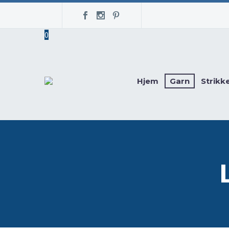
0
Hjem
Garn
Strikk