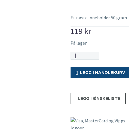
Et nøste inneholder 50 gram.
119
kr
På lager
Lett
-
09
LEGG I HANDLEKURV
Timotei
antall
LEGG I ØNSKELISTE