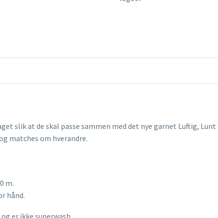
get slik at de skal passe sammen med det nye garnet Luftig, Lunt og
 og matches om hverandre.
10 m.
or hånd.
a og er ikke superwash