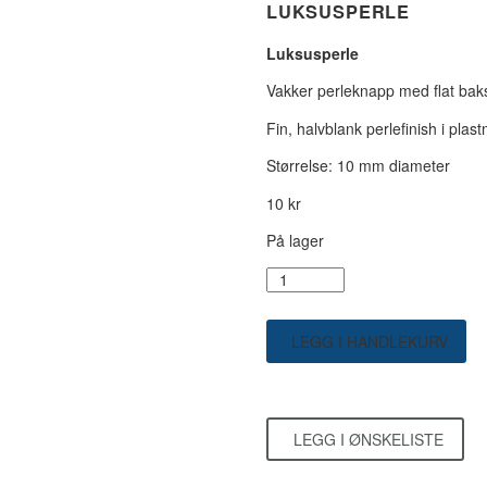
LUKSUSPERLE
Luksusperle
Vakker perleknapp med flat baks
Fin, halvblank perlefinish i plast
Størrelse: 10 mm diameter
10
kr
På lager
Luksusperle
antall
LEGG I HANDLEKURV
LEGG I ØNSKELISTE