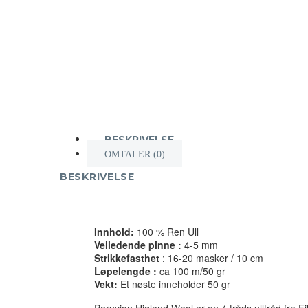
BESKRIVELSE
OMTALER (0)
BESKRIVELSE
Innhold:
100 % Ren Ull
Veiledende pinne :
4-5 mm
Strikkefasthet
: 16-20 masker / 10 cm
Løpelengde :
ca 100 m/50 gr
Vekt:
Et nøste inneholder 50 gr
Peruvian Higland Wool er en 4 tråds ulltråd fra Fi