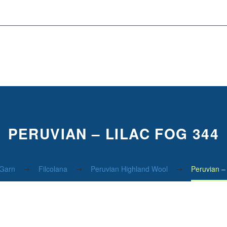
PERUVIAN – LILAC FOG 344
Garn
Filcolana
Peruvian Highland Wool
Peruvian –