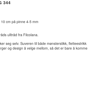
G 344
/ 10 cm på pinne 4-5 mm
åds ulltråd fra Filcolana.
ker seg selv. Suveren til både mønsterstikk, fletteestrikk
farger og design å velge mellom, så det er bare å komme