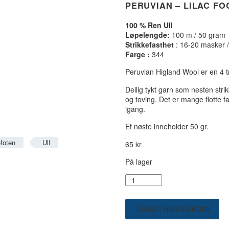
PERUVIAN – LILAC FO
100 % Ren Ull
Løpelengde:
100 m / 50 gram
Strikkefasthet
: 16-20 masker 
Farge :
344
Peruvian Higland Wool er en 4 tr
Deilig tykt garn som nesten strik
og toving. Det er mange flotte 
igang.
Et nøste inneholder 50 gr.
ofoten
Ull
65
kr
På lager
Peruvian
-
Lilac
Fog
LEGG I HANDLEKURV
344
antall