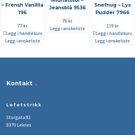
Midnatssol –
– Frensh Vanillla
Snefnug – Lys
Jeansblå 9536
196
Pudder 7966
76
kr
77
kr
119
kr
Legg i ønskeliste
Legg i handlekurv
Legg i handlekurv
Legg i ønskeliste
Legg i ønskeliste
Kontakt
L o f o t s t r i k k
Storgata 81
8370 Leknes