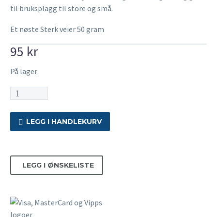
til bruksplagg til store og små.
Et nøste Sterk veier 50 gram
95
kr
På lager
Sterk
-
Rose
LEGG I HANDLEKURV
899
antall
LEGG I ØNSKELISTE