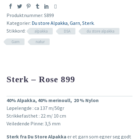
Produktnummer:
S899
Kategorier:
Du store Alpakka
,
Garn
,
Sterk
.
Stikkord:
alpakka
DSA
du store alpakka
Garn
natur
Sterk – Rose 899
Søk
etter:
40% Alpakka, 40% merinoull, 20 % Nylon
Løpelengde : ca 137 m/50gr
Strikkefasthet : 22 m/ 10 cm
Veiledende Pinne: 3,5 mm
Sterk fra Du Store Alpakka
er et garn som egner seg godt