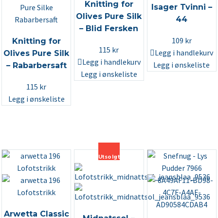
Knitting for
Isager Tvinni –
Olives Pure Silk
44
– Blid Fersken
109
kr
Knitting for
115
kr
Legg i handlekurv
Olives Pure Silk
Legg i handlekurv
Legg i ønskeliste
– Rabarbersaft
Legg i ønskeliste
115
kr
Legg i ønskeliste
Utsolgt
Arwetta Classic