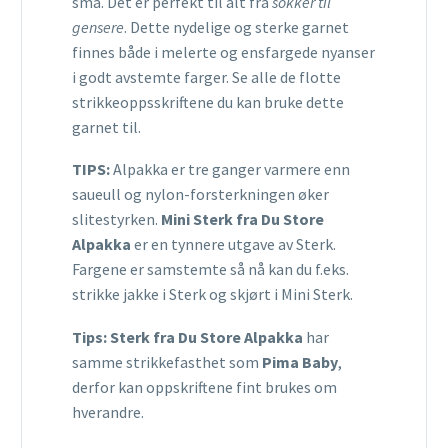
små. Det er perfekt til alt fra
sokker til
gensere
. Dette nydelige og sterke garnet
finnes både i melerte og ensfargede nyanser
i godt avstemte farger. Se alle de flotte
strikkeoppsskriftene du kan bruke dette
garnet til.
TIPS:
Alpakka er tre ganger varmere enn
saueull og nylon-forsterkningen øker
slitestyrken.
Mini Sterk fra Du Store
Alpakka
er en tynnere utgave av Sterk.
Fargene er samstemte så nå kan du f.eks.
strikke jakke i Sterk og skjørt i Mini Sterk.
Tips: Sterk fra Du Store Alpakka
har
samme strikkefasthet som
Pima Baby
,
derfor kan oppskriftene fint brukes om
hverandre.