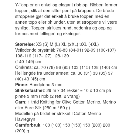
Y-Topp er en enkel og elegant ribbtop. Ribben former
toppen, slik at den sitter pent på kroppen. De brede
stroppene gjør det enkelt å bruke toppen med en
annen topp eller bh under, uten at stroppene vil være
synlige. Toppen strikkes rundt nedenfra og opp og
formes med fellinger- og økninger.
Størrelse
: XS (S) M (L) XL (2XL) 3XL (4XL)
Veiledende brystmål: 76-83 (84-91) 92-99 (100-107)
108-116 (117-127) 128-139
(140-149) cm
Omkrets: ca. 70 (78) 86 (95) 103 (115) 128 (140) cm
Hel lengde fra under armen: ca. 30 (31) 33 (35) 37
(40) 43 (45) cm
Pinne
: Rundpinne 3 mm
Strikkefasthet
: 29 m x 34 rekker = 10 x 10 cm på
pinne 3 mm i ribb (2 rett, 2 vrang)
Garn
: 1 tråd Knitting for Olive Cotton Merino, Merino
eller Pure Silk (250 m / 50 g)
Modellen på bildet er strikket i Cotton Merino -
Havregryn
Garnforbruk
: 100 (100) 150 (150) 150 (200) 200
(200) g