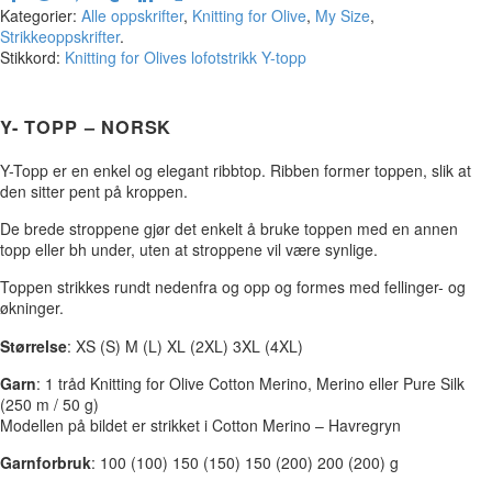
Kategorier:
Alle oppskrifter
,
Knitting for Olive
,
My Size
,
Strikkeoppskrifter
.
Stikkord:
Knitting for Olives
lofotstrikk
Y-topp
Y- TOPP – NORSK
Y-Topp er en enkel og elegant ribbtop. Ribben former toppen, slik at
den sitter pent på kroppen.
De brede stroppene gjør det enkelt å bruke toppen med en annen
topp eller bh under, uten at stroppene vil være synlige.
Toppen strikkes rundt nedenfra og opp og formes med fellinger- og
økninger.
Størrelse
: XS (S) M (L) XL (2XL) 3XL (4XL)
Garn
: 1 tråd Knitting for Olive Cotton Merino, Merino eller Pure Silk
(250 m / 50 g)
Modellen på bildet er strikket i Cotton Merino – Havregryn
Garnforbruk
: 100 (100) 150 (150) 150 (200) 200 (200) g