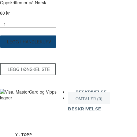
Oppskriften er på Norsk
60
kr
Y-
topp
-
Norsk
LEGG I HANDLEKURV
antall
LEGG I ØNSKELISTE
BESKRIVELSE
OMTALER (0)
BESKRIVELSE
Y - TOPP