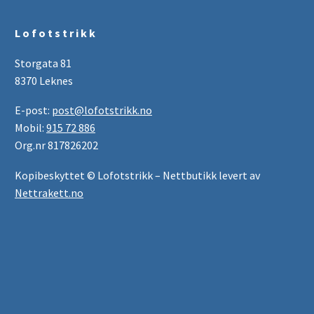
L o f o t s t r i k k
Storgata 81
8370 Leknes
E-post:
post@lofotstrikk.no
Mobil:
915 72 886
Org.nr 817826202
Kopibeskyttet © Lofotstrikk – Nettbutikk levert av
Nettrakett.no