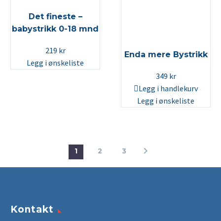
Det fineste –
babystrikk 0-18 mnd
219
kr
Enda mere Bystrikk
Legg i ønskeliste
349
kr
Legg i handlekurv
Legg i ønskeliste
1
2
3
Kontakt