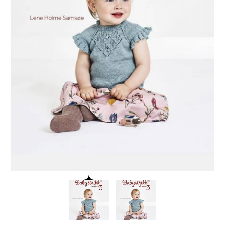
Søk
etter: