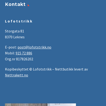
Kontakt
L o f o t s t r i k k
Storgata 81
8370 Leknes
E-post:
post@lofotstrikk.no
Mobil:
915 72 886
Org.nr 817826202
Kopibeskyttet © Lofotstrikk – Nettbutikk levert av
Nettrakett.no