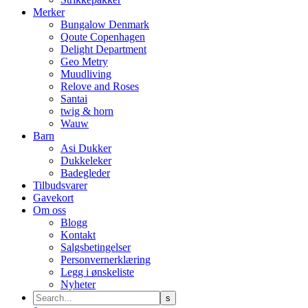
Merker
Bungalow Denmark
Qoute Copenhagen
Delight Department
Geo Metry
Muudliving
Relove and Roses
Santai
twig & horn
Wauw
Barn
Asi Dukker
Dukkeleker
Badegleder
Tilbudsvarer
Gavekort
Om oss
Blogg
Kontakt
Salgsbetingelser
Personvernerklæring
Legg i ønskeliste
Nyheter