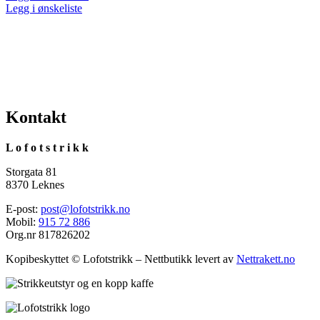
Legg i ønskeliste
Kontakt
L o f o t s t r i k k
Storgata 81
8370 Leknes
E-post:
post@lofotstrikk.no
Mobil:
915 72 886
Org.nr 817826202
Kopibeskyttet © Lofotstrikk – Nettbutikk levert av
Nettrakett.no