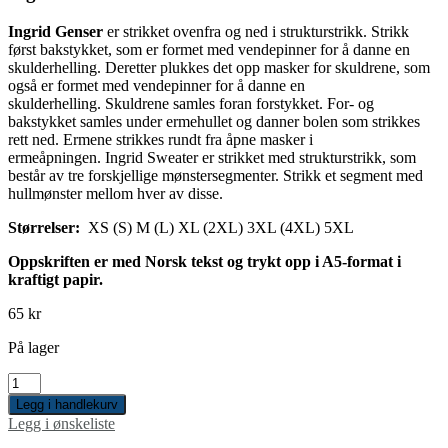
Ingrid Genser
er strikket ovenfra og ned i strukturstrikk. Strikk
først bakstykket, som er formet med vendepinner for å danne en
skulderhelling. Deretter plukkes det opp masker for skuldrene, som
også er formet med vendepinner for å danne en
skulderhelling. Skuldrene samles foran forstykket. For- og
bakstykket samles under ermehullet og danner bolen som strikkes
rett ned. Ermene strikkes rundt fra åpne masker i
ermeåpningen. Ingrid Sweater er strikket med strukturstrikk, som
består av tre forskjellige mønstersegmenter. Strikk et segment med
hullmønster mellom hver av disse.
Størrelser:
XS (S) M (L) XL (2XL) 3XL (4XL) 5XL
Oppskriften er med Norsk tekst og trykt opp i A5-format i
kraftigt papir.
65
kr
På lager
Ingrid
Sweater
Legg i handlekurv
antall
Legg i ønskeliste