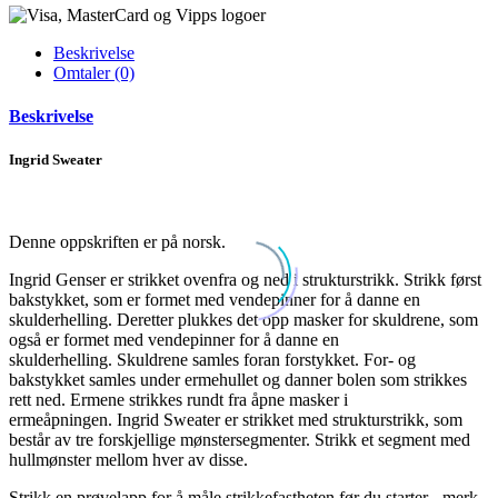
Beskrivelse
Omtaler (0)
Beskrivelse
Ingrid Sweater
Denne oppskriften er på norsk.
Ingrid Genser er strikket ovenfra og ned i strukturstrikk. Strikk først
bakstykket, som er formet med vendepinner for å danne en
skulderhelling. Deretter plukkes det opp masker for skuldrene, som
også er formet med vendepinner for å danne en
skulderhelling. Skuldrene samles foran forstykket. For- og
bakstykket samles under ermehullet og danner bolen som strikkes
rett ned. Ermene strikkes rundt fra åpne masker i
ermeåpningen. Ingrid Sweater er strikket med strukturstrikk, som
består av tre forskjellige mønstersegmenter. Strikk et segment med
hullmønster mellom hver av disse.
Strikk en prøvelapp for å måle strikkefastheten før du starter - merk