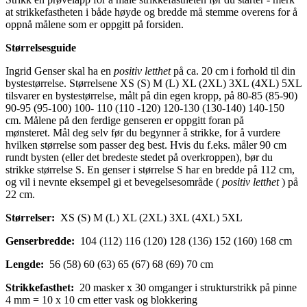
at strikkefastheten i både høyde og bredde må stemme overens for å
oppnå målene som er oppgitt på forsiden.
Størrelsesguide
Ingrid Genser skal ha en
positiv letthet
på ca. 20 cm i forhold til din
bystestørrelse. Størrelsene XS (S) M (L) XL (2XL) 3XL (4XL) 5XL
tilsvarer en bystestørrelse, målt på din egen kropp, på 80-85 (85-90)
90-95 (95-100) 100- 110 (110 -120) 120-130 (130-140) 140-150
cm. Målene på den ferdige genseren er oppgitt foran på
mønsteret. Mål deg selv før du begynner å strikke, for å vurdere
hvilken størrelse som passer deg best. Hvis du f.eks. måler 90 cm
rundt bysten (eller det bredeste stedet på overkroppen), bør du
strikke størrelse S. En genser i størrelse S har en bredde på 112 cm,
og vil i nevnte eksempel gi et bevegelsesområde (
positiv letthet
) på
22 cm.
Størrelser:
XS (S) M (L) XL (2XL) 3XL (4XL) 5XL
Genserbredde:
104 (112) 116 (120) 128 (136) 152 (160) 168 cm
Lengde:
56 (58) 60 (63) 65 (67) 68 (69) 70 cm
Strikkefasthet:
20 masker x 30 omganger i strukturstrikk på pinne
4 mm = 10 x 10 cm etter vask og blokkering