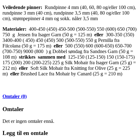
Veiledende pinner:
Rundpinne 4 mm (40, 60, 80 og/eller 100 cm),
rundpinne 3 mm (40 cm), rundpinne 3,5 mm (40, 80 og/eller 100
cm), strømpepinner 4 mm og sokk. nåler 3,5 mm
Materialer:
400-450 (450) 450-500 (500-550) 550 (600) 650 (700)
750 g Jensen fra Isager Garn (50 g = 125 m)
eller
300-350 (350)
3400-400 ( 450) 450 (450) 500 (500-550) 550 g Pernilla fra
Filcolana (50 g = 175 m)
eller
500 (550) 600 (600-650) 650-700
(700-750) 9000 (800 ) g Dobbel søndag fra Sandnes Garn (50 g =
108 m)
strikkes
sammen
med
125-150 (125-150) 150 (150-175)
175 (200) 200 (200-225) 225 g Silk Mohair fra Isager Garn (25 g) =
212 m)
eller
Soft Silk Mohair fra Knitting for Olive (25 g = 225
m)
eller
Brushed Lace fra Mohair by Canard (25 g = 210 m)
Omtaler (0)
Omtaler
Det er ingen omtaler ennå.
Legg til
en omtale