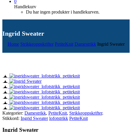
0
Handlekurv
Du har ingen produkter i handlekurven.
Ingrid Sweater
Home
Strikkeoppskrifter
PetiteKnit
Damestrikk
Ingrid Sweater
Kategorier:
Damestrikk
,
PetiteKnit
,
Strikkeoppskrifter
.
Stikkord:
Ingrid Sweater
lofotstrikk
PetiteKnit
Ingrid Sweater