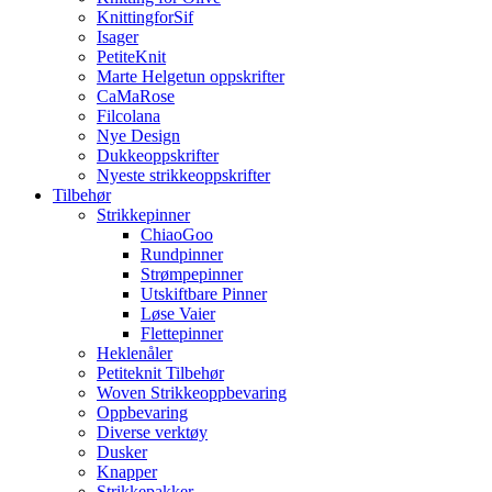
KnittingforSif
Isager
PetiteKnit
Marte Helgetun oppskrifter
CaMaRose
Filcolana
Nye Design
Dukkeoppskrifter
Nyeste strikkeoppskrifter
Tilbehør
Strikkepinner
ChiaoGoo
Rundpinner
Strømpepinner
Utskiftbare Pinner
Løse Vaier
Flettepinner
Heklenåler
Petiteknit Tilbehør
Woven Strikkeoppbevaring
Oppbevaring
Diverse verktøy
Dusker
Knapper
Strikkepakker