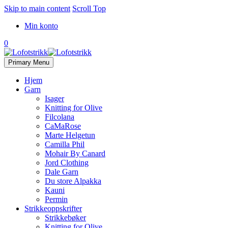
Skip to main content
Scroll Top
Min konto
0
Primary Menu
Hjem
Garn
Isager
Knitting for Olive
Filcolana
CaMaRose
Marte Helgetun
Camilla Phil
Mohair By Canard
Jord Clothing
Dale Garn
Du store Alpakka
Kauni
Permin
Strikkeoppskrifter
Strikkebøker
Knitting for Olive